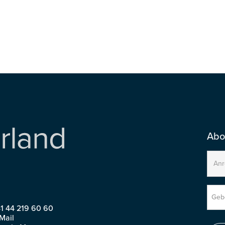
n
Print
Abo
1 44 219 60 60
Mail